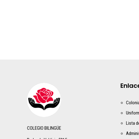
Enlac
Coloni
Unifor
Lista d
COLEGIO BILINGÜE
Admini